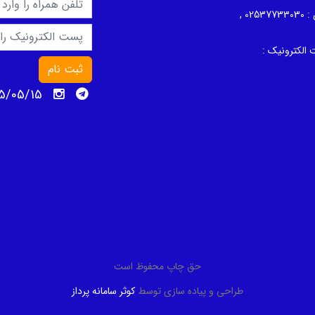
 :
02537733030 ,
الکترونیک :
ثبت نام
1405/05/15 پنج
حق چاپ محفوظ است
طراحی و پیاده سازی توسط
کوثر سامانه پرداز