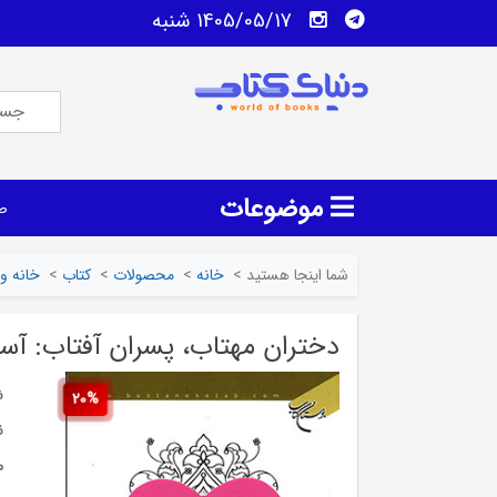
1405/05/17 شنبه
موضوعات
ص
شما اینجا هستید
>
خانه
>
محصولات
>
کتاب
>
خانه و 
دختران مهتاب، پسران آفتاب: آ
ش
20%
ن
م