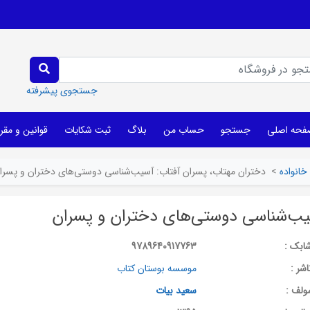
جستجوی پیشرفته
فحه اصلی
جستجو
حساب من
بلاگ
ثبت شکایات
قوانین و مقر
خانواده
>
دختران مهتاب، پسران آفتاب: آسیب‌شناسی دوستی‌های دختران و پسرا
سیب‌شناسی دوستی‌های دختران و پسران
ابک :
9789640917763
اشر :
موسسه بوستان کتاب
ولف :
سعید بیات