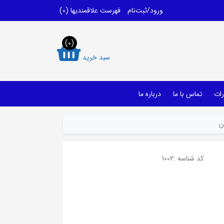
ورود/ثبت‌نام
فهرست علاقمندیها
(0)
(0)
سبد خرید
رات
تماس با ما
درباره ما
ن
کد شناسه :
1002