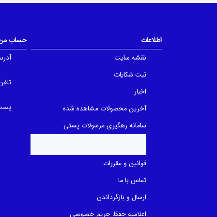
o
o
u
u
t
t
o
o
f
f
اطلاعات
حساب من
5
5
b
b
a
a
نقشه سایت
آدرس
s
s
e
e
ثبت شکایات
d
d
o
o
تلفن
n
n
اخبار
ب
ب
ر
ر
پست 
آخرین محصولات مشاهده شده
ر
ر
س
س
ی
ی
سامانه رهگیری مرسولات پستی
قوانین و مقررات
تماس با ما
ارسال و بازگرداندن
اعلامیه حفظ حریم خصوصی