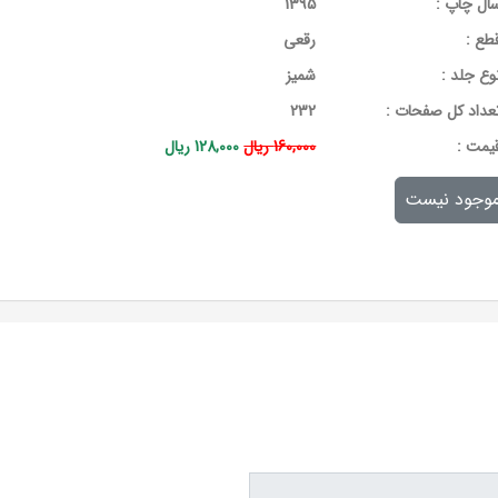
ال چاپ :
1395
طع :
رقعی
وع جلد :
شمیز
عداد کل صفحات :
232
يمت :
160,000 ریال
128,000 ریال
وجود نیست