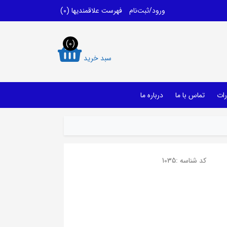
ورود/ثبت‌نام
فهرست علاقمندیها
(0)
(0)
سبد خرید
رات
تماس با ما
درباره ما
کد شناسه :
1035