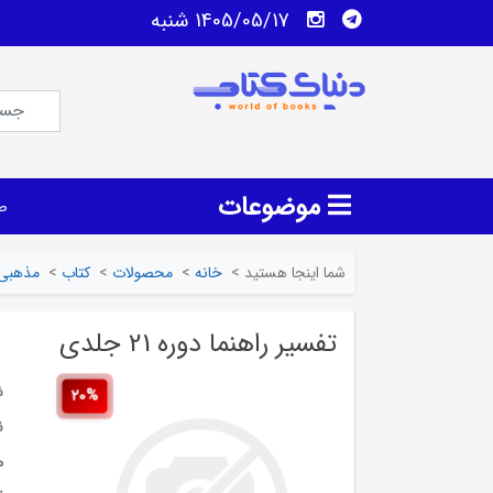
1405/05/17 شنبه
موضوعات
ص
شما اینجا هستید
>
خانه
>
محصولات
>
کتاب
>
مذهبی
تفسیر راهنما دوره 21 جلدی
ش
20%
ن
م