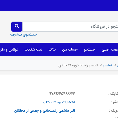
جستجوی پیشرفته
فحه اصلی
جستجو
حساب من
بلاگ
ثبت شکایات
قوانین و مقر
>
تفاسیر
>
تفسیر راهنما دوره 21 جلدی
ابک :
9789645486622
اشر :
انتشارات بوستان کتاب
ولف :
اکبر هاشمی رفسنجانی و جمعی از محققان