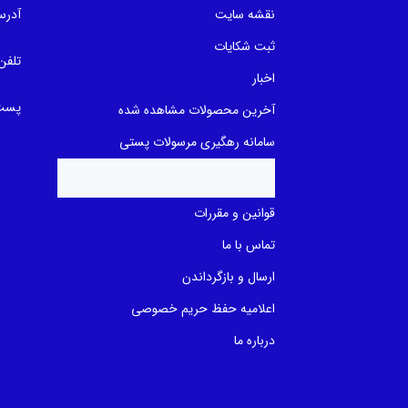
a
a
نقشه سایت
آدرس
s
s
e
e
d
d
ثبت شکایات
o
o
تلفن
n
n
اخبار
ب
ب
ر
ر
پست 
ر
ر
آخرین محصولات مشاهده شده
س
س
ی
ی
سامانه رهگیری مرسولات پستی
قوانین و مقررات
تماس با ما
ارسال و بازگرداندن
اعلامیه حفظ حریم خصوصی
درباره ما