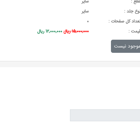
طع :
سایر
وع جلد :
سایر
عداد کل صفحات :
0
يمت :
15,000,000 ریال
12,000,000 ریال
وجود نیست