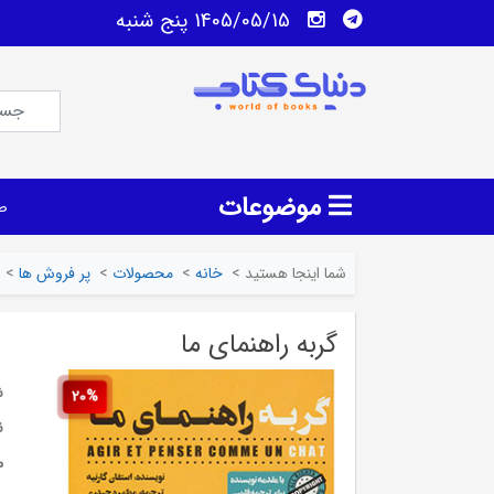
1405/05/15 پنج شنبه
موضوعات
ص
شما اینجا هستید
>
خانه
>
محصولات
>
پر فروش ها
>
گربه راهنمای ما
ش
20%
ن
م