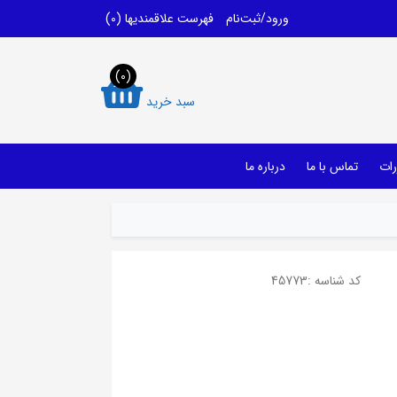
ورود/ثبت‌نام
فهرست علاقمندیها
(0)
(0)
سبد خرید
رات
تماس با ما
درباره ما
کد شناسه :
45773