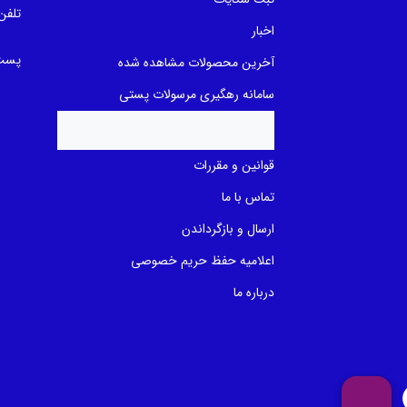
o
o
تلفن
n
n
اخبار
ب
ب
ر
ر
ر
پست 
ر
آخرین محصولات مشاهده شده
س
س
ی
ی
سامانه رهگیری مرسولات پستی
قوانین و مقررات
تماس با ما
ارسال و بازگرداندن
اعلامیه حفظ حریم خصوصی
درباره ما