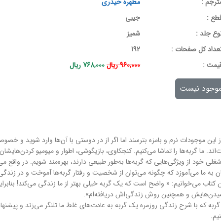
ترجم :
مطهره حیدری
طع :
جیبی
وع جلد :
شمیز
عداد کل صفحات :
192
يمت :
960,000 ریال
768,000 ریال
وجود نیست
ین موجودات نرم و بامزه بترسند اما اگر از در دوستی با آن‌ها وارد شوید و خصوصیا
ت‌اند. ما گربه‌ها را تماشا می‌کنیم. کنجکاوی، بازیگوشی، اطوار و میومیو کردن‌های
لی خود از ویژگی‌هایی که گربه‌ها به‌طور طبیعی دارند، بهره‌مند شویم. در واقع می
ن به ما می‌آموزد که چگونه می‌توان از شخصیت و رفتار گربه‌ها آموخت و در زندگی 
این کتاب می‌خوانیم: « واضح است که یک گربه خیلی بهتر از ما زندگی می‌کند! بنابر
شیدن‌هایش و همچنین روش زندگی‌اش دریافته‌ام».
 که با شرح زندگی روزمره یک گربه به عادت‌های غلط ما تلنگر می‌زند و پیشنهادها
یم.