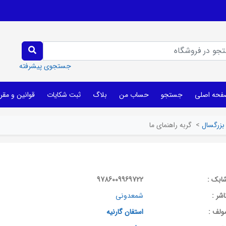
جستجوی پیشرفته
فحه اصلی
جستجو
حساب من
بلاگ
ثبت شکایات
قوانین و مقر
بزرگسال
>
گربه راهنمای ما
ابک :
9786009969722
اشر :
شمعدونی
ولف :
استفان گارنیه