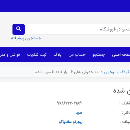
جستجوی پیشرفته
فحه اصلی
جستجو
حساب من
بلاگ
ثبت شکایات
قوانین و مقر
کودک و نوجوان
>
ته جدولی های 6 : راز قلعه افسون شده
ابک :
9786222041861
اشر :
هوپا
ولف :
روبرتو سانتیاگو