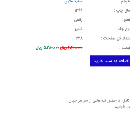
ترجم :
سعید متین
ال چاپ :
1399
طع :
رقعی
وع جلد :
شمیز
عداد کل صفحات :
328
يمت :
6,600,000 ریال
5,280,000 ریال
امل، با حضور تیم‌هایی از سراسر جهان.
ی‌خوابیم.