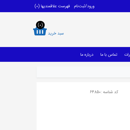
ورود/ثبت‌نام
فهرست علاقمندیها
(0)
(0)
سبد خرید
رات
تماس با ما
درباره ما
کد شناسه :
64850