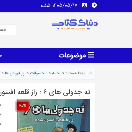
1405/05/17 شنبه
موضوعات
ص
شما اینجا هستید
>
خانه
>
محصولات
>
پر فروش ها
>
ته جدولی های 6 : راز قلعه افسون شده
ش
20%
ن
م