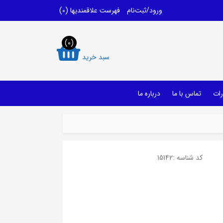
ورود/ثبت‌نام
فهرست علاقمندیها
(0)
(0)
سبد خرید
رات
تماس با ما
درباره ما
کد شناسه :
15142