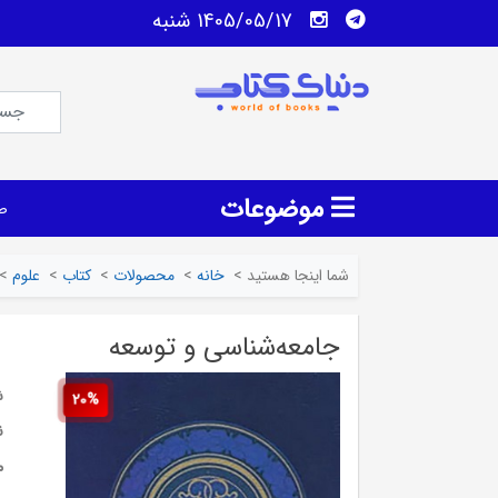
1405/05/17 شنبه
موضوعات
ص
شما اینجا هستید
>
خانه
>
محصولات
>
کتاب
>
علوم
>
جامعه‌شناسی و توسعه
ش
20%
ن
م