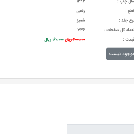
ال چاپ :
1394
طع :
رقعی
وع جلد :
شمیز
عداد کل صفحات :
336
يمت :
200,000 ریال
160,000 ریال
وجود نیست