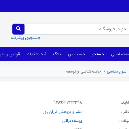
جستجوی پیشرفته
فحه اصلی
جستجو
حساب من
بلاگ
ثبت شکایات
قوانین و مقر
علوم سیاسی
>
جامعه‌شناسی و توسعه
ابک :
9789643213398
اشر :
نشر و پژوهش فرزان روز
ولف :
یوسف نراقی