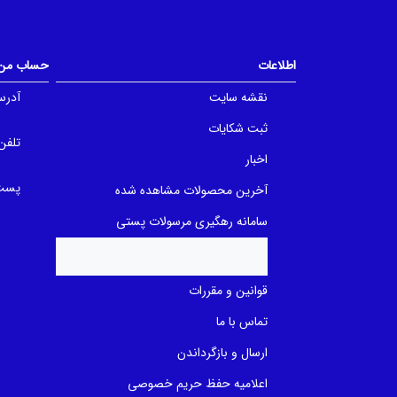
o
o
u
u
t
t
o
o
f
f
اطلاعات
حساب من
5
5
b
b
a
a
نقشه سایت
آدرس
s
s
e
e
ثبت شکایات
d
d
o
تلفن
o
n
n
اخبار
ب
ب
ر
ر
پست 
آخرین محصولات مشاهده شده
ر
ر
س
س
ی
ی
سامانه رهگیری مرسولات پستی
قوانین و مقررات
تماس با ما
ارسال و بازگرداندن
اعلامیه حفظ حریم خصوصی