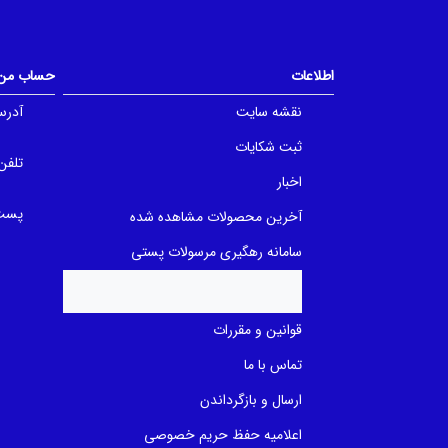
o
u
u
t
t
o
o
f
f
5
5
اطلاعات
حساب من
b
b
a
a
نقشه سایت
آدرس
s
s
e
e
d
d
ثبت شکایات
o
o
تلفن
n
n
اخبار
ب
ب
ر
ر
ر
پست 
ر
آخرین محصولات مشاهده شده
س
س
ی
ی
سامانه رهگیری مرسولات پستی
قوانین و مقررات
تماس با ما
ارسال و بازگرداندن
اعلامیه حفظ حریم خصوصی