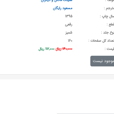
ولف :
هنینگ مانکل و دیگران
ترجم :
مسعود رایگان
ال چاپ :
1395
طع :
رقعی
وع جلد :
شمیز
عداد کل صفحات :
160
يمت :
140,000 ریال
112,000 ریال
وجود نیست