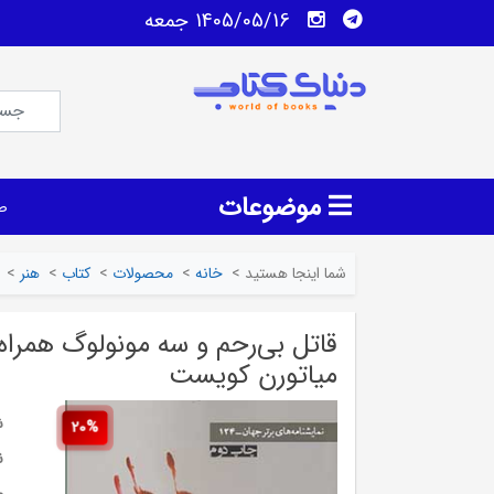
1405/05/16 جمعه
موضوعات
ص
شما اینجا هستید
>
خانه
>
محصولات
>
کتاب
>
هنر
>
قاتل بی‌رحم و سه مونولوگ همراه:
میاتورن کویست
ش
20%
ن