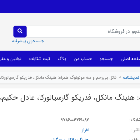
جستجوی پیشرفته
فحه اصلی
جستجو
حساب من
بلاگ
ثبت شکایات
قوانین و مقر
نمایشنامه
>
قاتل بی‌رحم و سه مونولوگ همراه: هنینگ مانکل، فدریکو گارسیالورکا
 هنینگ مانکل، فدریکو گارسیالورکا، عادل حکیم،
ابک :
9786003261082
اشر :
افراز