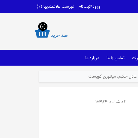
ورود/ثبت‌نام
فهرست علاقمندیها
(0)
(0)
سبد خرید
رات
تماس با ما
درباره ما
، عادل حکیم، میاتورن کویست
کد شناسه :
15384