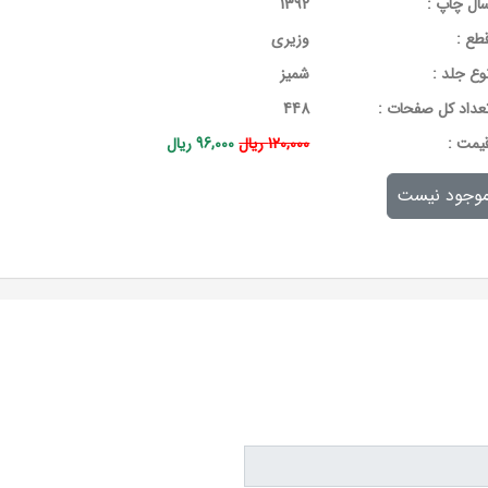
ال چاپ :
1392
طع :
وزیری
وع جلد :
شمیز
عداد کل صفحات :
448
يمت :
120,000 ریال
96,000 ریال
وجود نیست