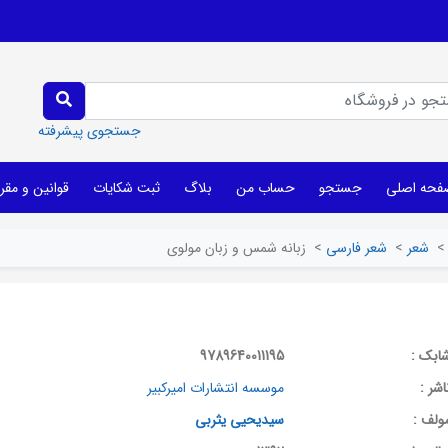
جستجوی پیشرفته
فحه اصلی
جستجو
حساب من
بلاگ
ثبت شکایات
قوانین و مقر
>
شعر
>
شعر فارسی
>
زبانه شمس و زبان مولوی
ابک :
9789640011195
اشر :
موسسه‌ انتشارات‌ امیرکبیر
ولف :
سیدیحیی یثربی