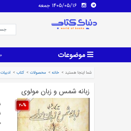
1405/05/16 جمعه
موضوعات
ص
شما اینجا هستید
>
خانه
>
محصولات
>
کتاب
>
ادبیات
زبانه شمس و زبان مولوی
ش
20%
ن
م