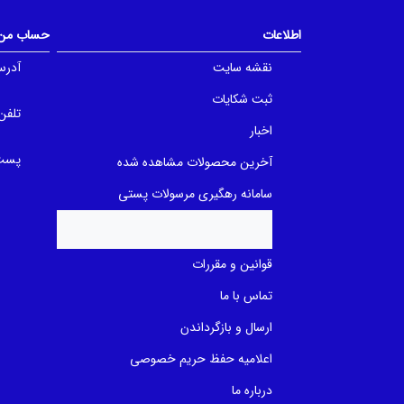
o
o
f
f
5
5
اطلاعات
حساب من
b
b
a
a
نقشه سایت
آدرس
s
s
e
e
d
d
ثبت شکایات
o
o
تلفن
n
n
اخبار
ب
ب
ر
ر
ر
پست 
ر
آخرین محصولات مشاهده شده
س
س
ی
ی
سامانه رهگیری مرسولات پستی
قوانین و مقررات
تماس با ما
ارسال و بازگرداندن
اعلامیه حفظ حریم خصوصی
درباره ما