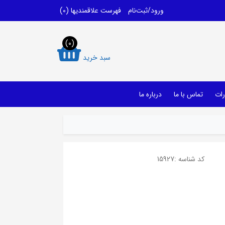
ورود/ثبت‌نام
فهرست علاقمندیها
(0)
(0)
سبد خرید
رات
تماس با ما
درباره ما
کد شناسه :
15927