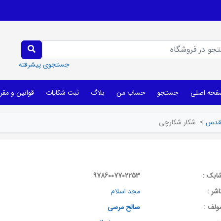
جستجوی پیشرفته
فحه اصلی
جستجو
حساب من
بلاگ
ثبت شکایات
قوانین و مقر
مقدس
>
شکار شکارچی
ابک :
9786007702253
اشر :
مجد اسلام
ولف :
صالح مرسی