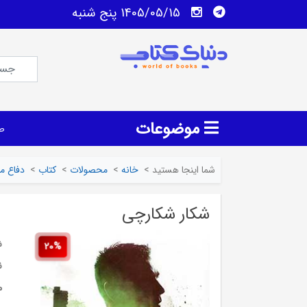
1405/05/15 پنج شنبه
موضوعات
ص
شما اینجا هستید
>
خانه
>
محصولات
>
کتاب
>
دفاع 
شکار شکارچی
ش
20%
ن
م