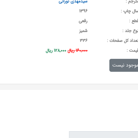
ترجم :
سیدمهدی نورانی
ال چاپ :
1396
طع :
رقعی
وع جلد :
شمیز
عداد کل صفحات :
336
يمت :
160,000 ریال
128,000 ریال
وجود نیست