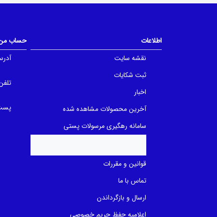
0
0
o
o
u
u
t
t
o
o
f
f
اطلاعات
حساب من
5
5
b
b
a
a
نقشه سایت
آدرس
s
s
e
e
ثبت شکایات
d
d
تلفن
o
o
n
n
اخبار
ب
ب
ر
ر
پست 
آخرین محصولات مشاهده شده
ر
ر
س
س
ی
ی
سامانه رهگیری مرسولات پستی
قوانین و مقررات
تماس با ما
ارسال و بازگرداندن
اعلامیه حفظ حریم خصوصی