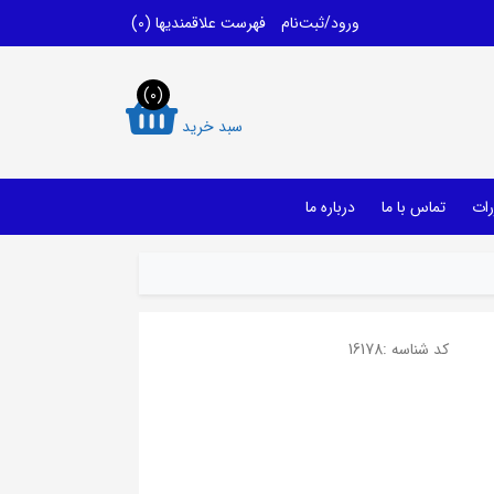
ورود/ثبت‌نام
فهرست علاقمندیها
(0)
(0)
سبد خرید
رات
تماس با ما
درباره ما
کد شناسه :
16178