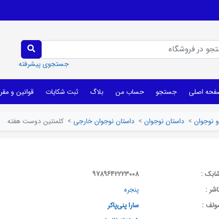
جستجوی پیشرفته
فحه اصلی
جستجو
حساب من
بلاگ
ثبت شکایات
قوانین و مقر
 نوجوان
>
داستان نوجوان
>
داستان نوجوان خارجی
>
کلمنتین دوست هفته
ابک :
9789642223008
اشر :
پنجره
ولف :
سارا پنی‌پاکر