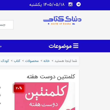
1405/05/18 يكشنبه
موضوعات
ص
شما اینجا هستید
>
خانه
>
محصولات
>
کتاب
>
کودک و
کلمنتین دوست هفته
ش
20%
ن
م