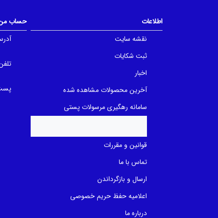
o
o
f
f
5
5
اطلاعات
حساب من
b
b
a
a
نقشه سایت
آدرس
s
s
e
e
d
d
ثبت شکایات
o
o
تلفن
n
n
اخبار
ب
ب
ر
ر
ر
پست 
ر
آخرین محصولات مشاهده شده
س
س
ی
ی
سامانه رهگیری مرسولات پستی
قوانین و مقررات
تماس با ما
ارسال و بازگرداندن
اعلامیه حفظ حریم خصوصی
درباره ما