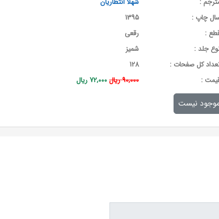
ترجم :
شهلا انتظاریان
ال چاپ :
1395
طع :
رقعی
وع جلد :
شمیز
عداد کل صفحات :
128
يمت :
90,000 ریال
72,000 ریال
وجود نیست