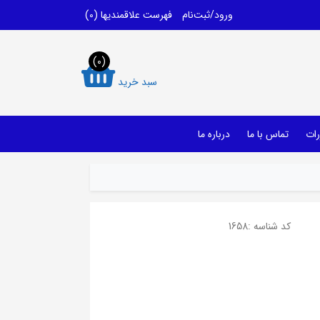
ورود/ثبت‌نام
فهرست علاقمندیها
(0)
(0)
سبد خرید
رات
تماس با ما
درباره ما
کد شناسه :
1658