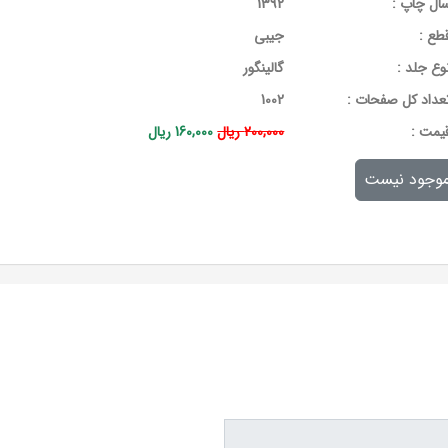
ال چاپ :
1392
طع :
جیبی
وع جلد :
گالینگور
عداد کل صفحات :
1002
يمت :
200,000 ریال
160,000 ریال
وجود نیست