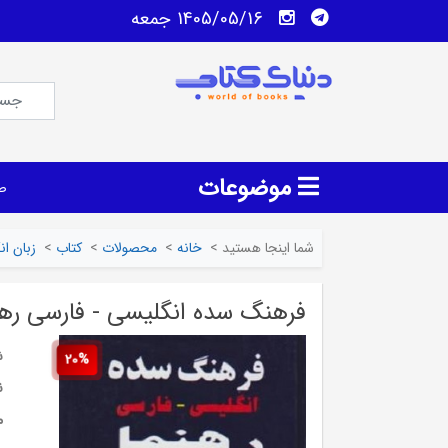
1405/05/16 جمعه
موضوعات
ص
شما اینجا هستید
>
خانه
>
محصولات
>
کتاب
>
زبان ا
فرهنگ سده انگلیسی - فارسی رهن
ش
20%
ن
م