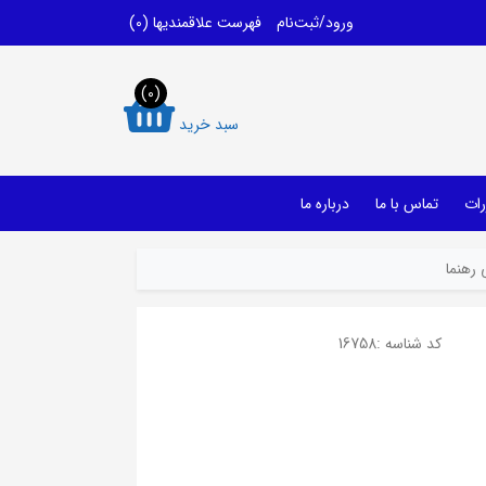
ورود/ثبت‌نام
فهرست علاقمندیها
(0)
(0)
سبد خرید
رات
تماس با ما
درباره ما
رهنما
کد شناسه :
16758