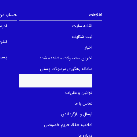
t
t
o
o
f
f
5
5
اطلاعات
حساب من
b
b
a
a
نقشه سایت
آدرس
s
s
e
e
d
d
ثبت شکایات
o
o
تلفن
n
n
اخبار
ب
ب
ر
ر
پست 
ر
ر
آخرین محصولات مشاهده شده
س
س
ی
ی
سامانه رهگیری مرسولات پستی
قوانین و مقررات
تماس با ما
ارسال و بازگرداندن
اعلامیه حفظ حریم خصوصی
درباره ما