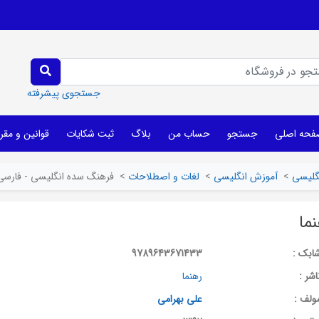
جستجوی پیشرفته
فحه اصلی
جستجو
حساب من
بلاگ
ثبت شکایات
قوانین و مقر
نگلیسی
>
آموزش انگلیسی
>
لغات و اصطلاحات
>
فرهنگ سده انگلیسی - فارسی 
ما
ابک :
9789643671433
اشر :
رهنما
ولف :
علی بهرامی