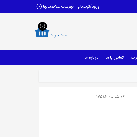
ورود/ثبت‌نام
فهرست علاقمندیها
(0)
(0)
سبد خرید
رات
تماس با ما
درباره ما
کد شناسه :
17581