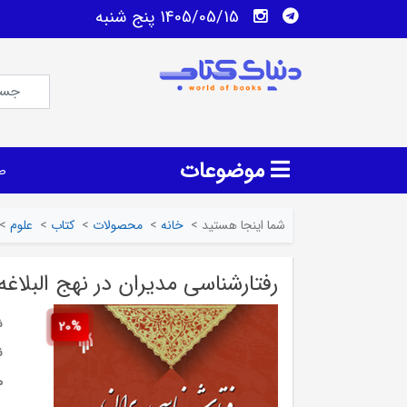
1405/05/15 پنج شنبه
موضوعات
ص
شما اینجا هستید
>
خانه
>
محصولات
>
کتاب
>
علوم
>
رفتارشناسی مدیران در نهج البلاغه
ش
20%
ن
م