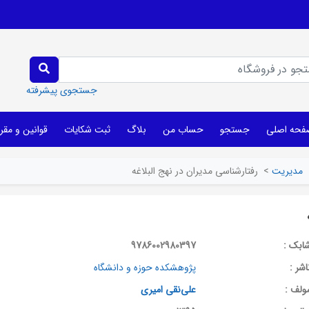
جستجوی پیشرفته
فحه اصلی
جستجو
حساب من
بلاگ
ثبت شکایات
قوانین و مقر
مدیریت
>
رفتارشناسی مدیران در نهج البلاغه
ابک :
9786002980397
اشر :
پژوهشکده حوزه و دانشگاه
ولف :
علی‌نقی امیری