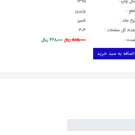
ال چاپ :
1395
طع :
وزیری
وع جلد :
شمیز
عداد کل صفحات :
304
يمت :
585,000 ریال
468,000 ریال