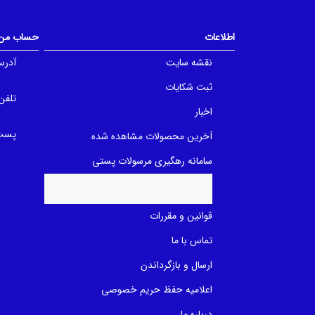
t
t
o
o
f
f
اطلاعات
حساب من
5
5
b
b
a
a
نقشه سایت
آدرس
s
s
e
e
ثبت شکایات
d
d
o
تلفن
o
n
n
اخبار
ب
ب
ر
ر
پست 
آخرین محصولات مشاهده شده
ر
ر
س
س
ی
ی
سامانه رهگیری مرسولات پستی
قوانین و مقررات
تماس با ما
ارسال و بازگرداندن
اعلامیه حفظ حریم خصوصی
درباره ما