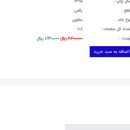
ال چاپ :
1395
طع :
رقعی
وع جلد :
سلفون
عداد کل صفحات :
108
يمت :
2,200,000 ریال
1,760,000 ریال