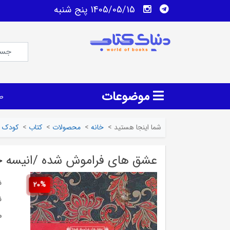
1405/05/15 پنج شنبه
موضوعات
ص
شما اینجا هستید
>
خانه
>
محصولات
>
کتاب
>
کودک و
عشق های فراموش شده /انیسه خا
ش
20%
ن
م