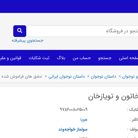
جستجوی پیشرفته
فحه اصلی
جستجو
حساب من
بلاگ
ثبت شکایات
قوانین و مقر
 نوجوان
>
داستان نوجوان
>
داستان نوجوان ایرانی
>
عشق های فراموش شده /ا
تون و تویازخان
ابک :
9786008025009
اشر :
هوپا
ولف :
سولماز خواجه‌وند