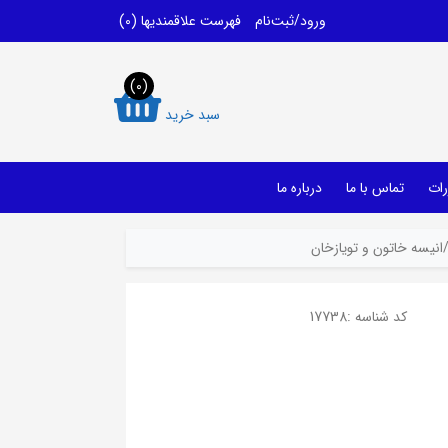
ورود/ثبت‌نام
فهرست علاقمندیها
(0)
(0)
سبد خرید
رات
تماس با ما
درباره ما
نیسه خاتون و تویازخان
کد شناسه :
17738