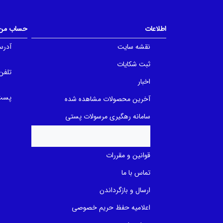
t
t
o
o
f
f
5
5
اطلاعات
حساب من
b
b
a
a
نقشه سایت
آدرس
s
s
e
e
d
d
ثبت شکایات
o
o
تلفن
n
n
اخبار
ب
ب
ر
ر
پست 
ر
ر
آخرین محصولات مشاهده شده
س
س
ی
ی
سامانه رهگیری مرسولات پستی
قوانین و مقررات
تماس با ما
ارسال و بازگرداندن
اعلامیه حفظ حریم خصوصی