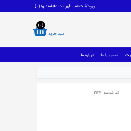
ورود/ثبت‌نام
فهرست علاقمندیها
(0)
(0)
سبد خرید
رات
تماس با ما
درباره ما
کد شناسه :
1924