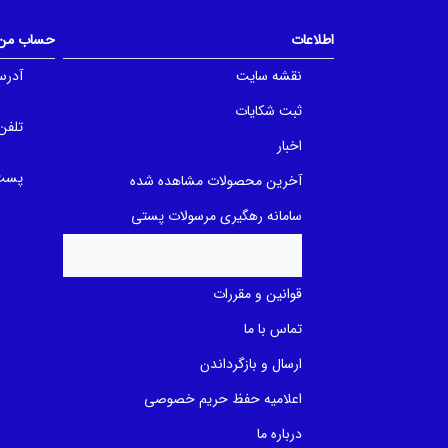
o
o
f
f
اطلاعات
حساب من
5
5
b
b
a
a
نقشه سایت
آدرس
s
s
e
e
ثبت شکایات
d
d
تلفن
o
o
n
n
اخبار
ب
ب
ر
ر
پست 
آخرین محصولات مشاهده شده
ر
ر
س
س
ی
ی
سامانه رهگیری مرسولات پستی
قوانین و مقررات
تماس با ما
ارسال و بازگرداندن
اعلامیه حفظ حریم خصوصی
درباره ما