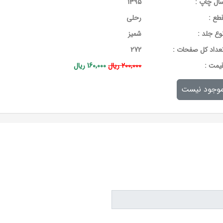
ال چاپ :
1395
طع :
رحلی
وع جلد :
شمیز
عداد کل صفحات :
272
يمت :
200,000 ریال
160,000 ریال
وجود نیست