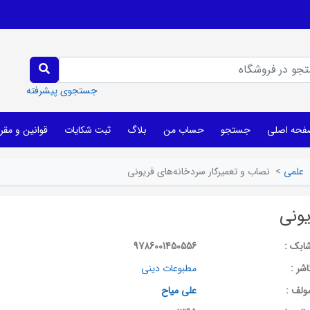
جستجوی پیشرفته
فحه اصلی
جستجو
حساب من
بلاگ
ثبت شکایات
قوانین و مقر
علمی
>
نصاب و تعمیرکار سردخانه‌های فریونی
یونی
ابک :
9786001450556
اشر :
مطبوعات دینی
ولف :
علی میاح