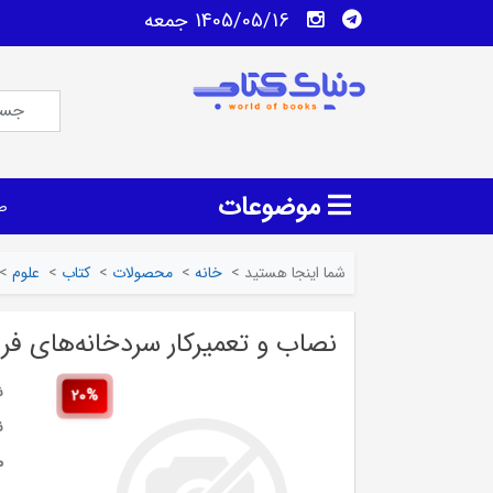
1405/05/16 جمعه
موضوعات
ص
شما اینجا هستید
>
خانه
>
محصولات
>
کتاب
>
علوم
>
نصاب و تعمیرکار سردخانه‌های فر
ش
20%
ن
م