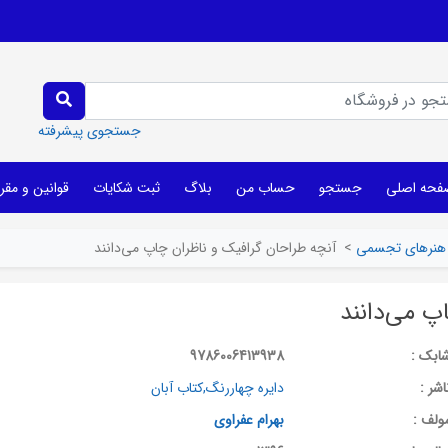
جستجوی پیشرفته
فحه اصلی
جستجو
حساب من
بلاگ
ثبت شکایات
قوانین و مقر
هنرهای تجسمی
>
آنچه طراحان گرافیک و ناظران چاپ می‌دانند
پ می‌دانند
ابک :
9786006413938
اشر :
دایره چهاررنگ,کتاب آبان
ولف :
بهرام عفراوی