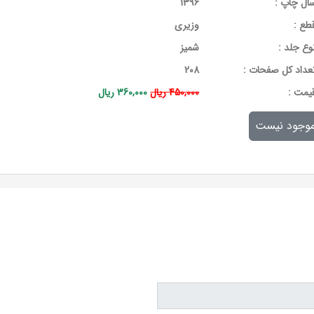
ال چاپ :
1396
طع :
وزیری
وع جلد :
شمیز
عداد کل صفحات :
208
يمت :
450,000 ریال
360,000 ریال
وجود نیست