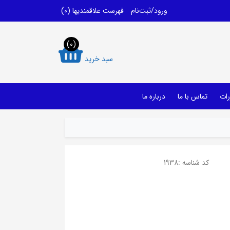
ورود/ثبت‌نام
فهرست علاقمندیها
(0)
(0)
سبد خرید
رات
تماس با ما
درباره ما
کد شناسه :
1938