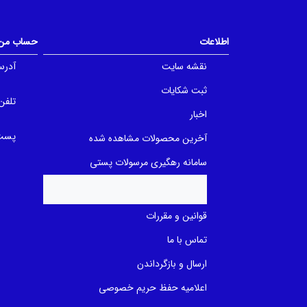
u
o
t
f
o
5
f
b
اطلاعات
حساب من
5
a
b
s
a
e
نقشه سایت
آدرس
s
d
e
o
ثبت شکایات
d
n
o
ب
تلفن
n
ر
اخبار
ب
ر
ر
س
پست 
آخرین محصولات مشاهده شده
ر
ی
س
ی
سامانه رهگیری مرسولات پستی
قوانین و مقررات
تماس با ما
ارسال و بازگرداندن
اعلامیه حفظ حریم خصوصی