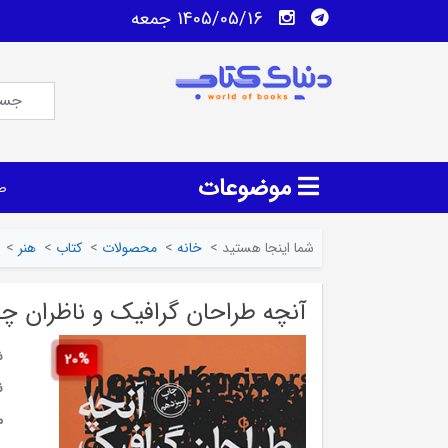
1405/05/16 جمعه
موضوعات
ص
شما اینجا هستید
>
خانه
>
محصولات
>
کتاب
>
هنر
>
آنچه طراحان گرافیک و ناظران چا
ش
20%
ن
م