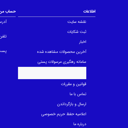
o
o
f
f
5
5
اطلاعات
حساب من
b
b
a
a
نقشه سایت
آدرس
s
s
e
e
d
d
ثبت شکایات
o
o
تلفن
n
n
اخبار
ب
ب
ر
ر
ر
ر
پست 
آخرین محصولات مشاهده شده
س
س
ی
ی
سامانه رهگیری مرسولات پستی
قوانین و مقررات
تماس با ما
ارسال و بازگرداندن
اعلامیه حفظ حریم خصوصی
درباره ما