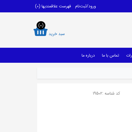
ورود/ثبت‌نام
فهرست علاقمندیها
(0)
(0)
سبد خرید
رات
تماس با ما
درباره ما
کد شناسه :
19502