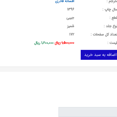
ترجم :
افسانه قادری
ال چاپ :
1396
طع :
جیبی
وع جلد :
شمیز
عداد کل صفحات :
172
يمت :
1,500,000 ریال
1,200,000 ریال