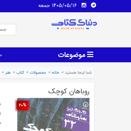
1405/05/16 جمعه
موضوعات
ص
شما اینجا هستید
>
خانه
>
محصولات
>
کتاب
>
هنر
>
روباهان کوچک
ش
20%
ن
م