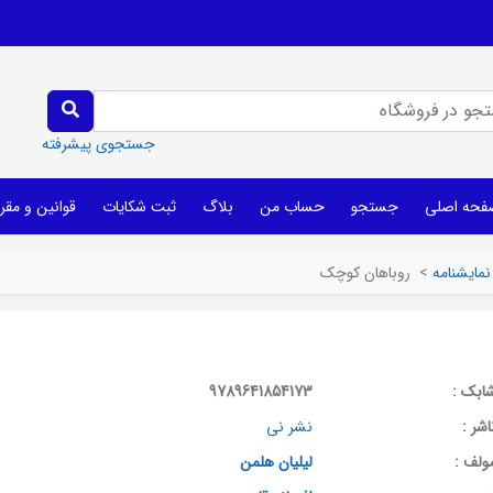
جستجوی پیشرفته
فحه اصلی
جستجو
حساب من
بلاگ
ثبت شکایات
قوانین و مقر
نمایشنامه
>
روباهان کوچک
ابک :
9789641854173
اشر :
نشر نی
ولف :
لیلیان هلمن