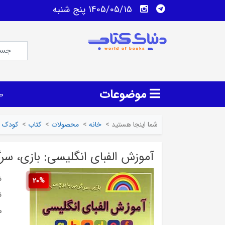
1405/05/15 پنج شنبه
موضوعات
ص
شما اینجا هستید
>
خانه
>
محصولات
>
کتاب
>
کودک و
آموزش الفبای انگلیسی: بازی، س
ش
20%
ن
م