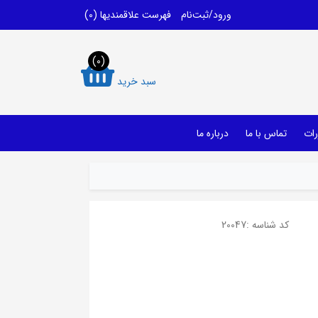
ورود/ثبت‌نام
فهرست علاقمندیها
(0)
(0)
سبد خرید
رات
تماس با ما
درباره ما
کد شناسه :
20047