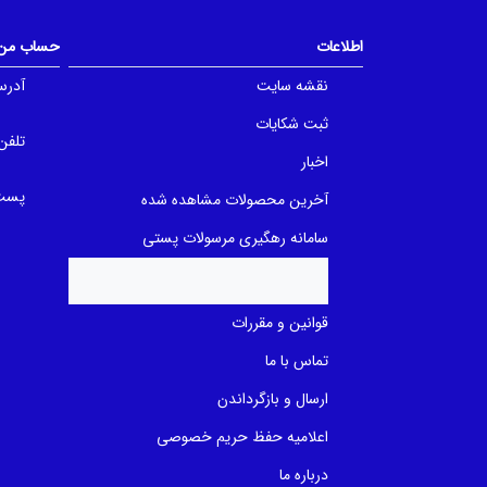
o
o
f
f
5
5
اطلاعات
حساب من
b
b
a
a
نقشه سایت
آدرس
s
s
e
e
d
d
ثبت شکایات
o
o
تلفن
n
n
اخبار
ب
ب
ر
ر
پست 
ر
ر
آخرین محصولات مشاهده شده
س
س
ی
ی
سامانه رهگیری مرسولات پستی
قوانین و مقررات
تماس با ما
ارسال و بازگرداندن
اعلامیه حفظ حریم خصوصی
درباره ما