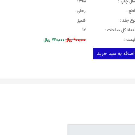
ال چاپ :
1395
طع :
رحلی
وع جلد :
شمیز
عداد کل صفحات :
12
يمت :
900,000 ریال
720,000 ریال