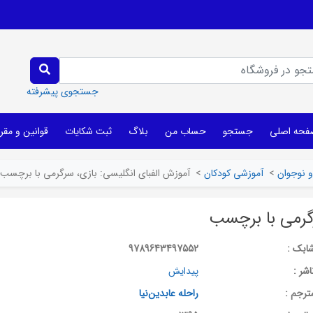
جستجوی پیشرفته
فحه اصلی
جستجو
حساب من
بلاگ
ثبت شکایات
قوانین و مقر
 نوجوان
>
آموزشی کودکان
>
آموزش الفبای انگلیسی: بازی، سرگرمی با برچسب
رگرمی با برچسب
ابک :
9789643497552
اشر :
پیدایش
ترجم :
راحله عابدین‌نیا