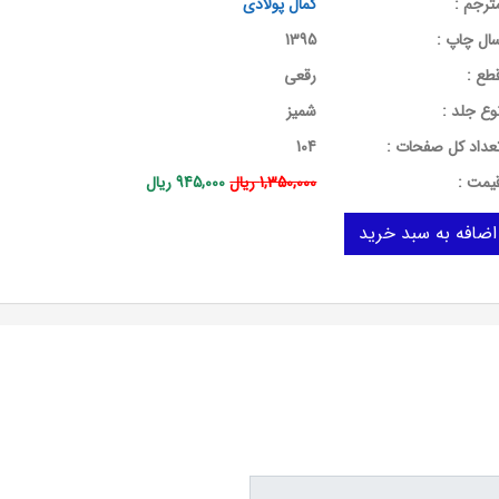
ترجم :
کمال پولادی
ال چاپ :
1395
طع :
رقعی
وع جلد :
شمیز
عداد کل صفحات :
104
يمت :
1,350,000 ریال
945,000 ریال