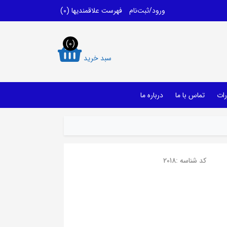
ورود/ثبت‌نام
فهرست علاقمندیها
(0)
(0)
سبد خرید
رات
تماس با ما
درباره ما
کد شناسه :
2018