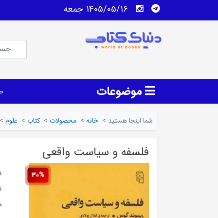
1405/05/16 جمعه
موضوعات
ص
شما اینجا هستید
>
خانه
>
محصولات
>
کتاب
>
علوم
>
فلسفه و سیاست واقعی
ش
30%
ن
م