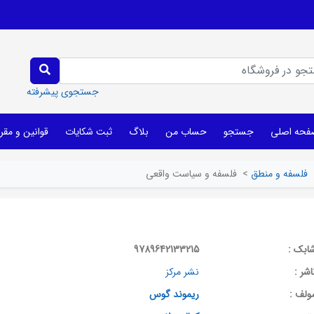
جستجوی پیشرفته
فحه اصلی
جستجو
حساب من
بلاگ
ثبت شکایات
قوانین و مقر
فلسفه و منطق
>
فلسفه و سیاست واقعی
ابک :
9789642133215
اشر :
نشر مرکز
ولف :
ریموند گوس