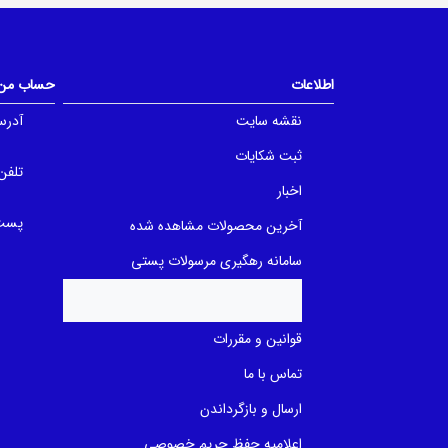
0
o
o
u
u
t
t
o
o
f
f
اطلاعات
حساب من
5
5
b
b
a
a
نقشه سایت
آدرس
s
s
e
e
ثبت شکایات
d
d
o
تلفن
o
n
n
اخبار
ب
ب
ر
ر
پست 
آخرین محصولات مشاهده شده
ر
ر
س
س
ی
ی
سامانه رهگیری مرسولات پستی
قوانین و مقررات
تماس با ما
ارسال و بازگرداندن
اعلامیه حفظ حریم خصوصی