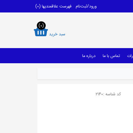
ورود/ثبت‌نام
فهرست علاقمندیها
(0)
(0)
سبد خرید
رات
تماس با ما
درباره ما
کد شناسه :
2140