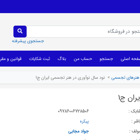
جستجوی پیشرفته
فحه اصلی
جستجو
حساب من
بلاگ
ثبت شکایات
قوانین و مقر
هنرهای تجسمی
>
نود سال نوآوری در هنر تجسمی ایران ج1
ران ج1
ابک :
09786006728506
اشر :
پیکره
ولف :
جواد مجابی