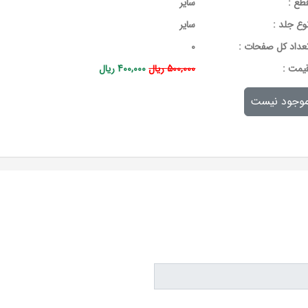
طع :
سایر
وع جلد :
سایر
عداد کل صفحات :
0
يمت :
500,000 ریال
400,000 ریال
وجود نیست