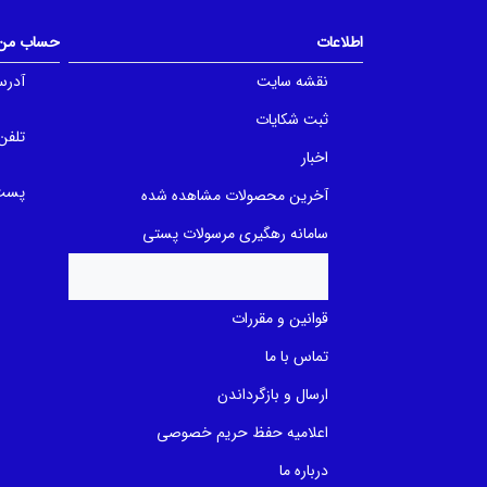
o
f
f
5
5
b
اطلاعات
حساب من
b
a
a
s
نقشه سایت
آدرس
s
e
e
d
d
o
ثبت شکایات
o
n
تلفن
n
ب
اخبار
ب
ر
ر
ر
ر
پست 
س
آخرین محصولات مشاهده شده
س
ی
ی
سامانه رهگیری مرسولات پستی
قوانین و مقررات
تماس با ما
ارسال و بازگرداندن
اعلامیه حفظ حریم خصوصی
درباره ما