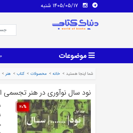
1405/05/17 شنبه
موضوعات
ص
شما اینجا هستید
>
خانه
>
محصولات
>
کتاب
>
هنر
>
نود سال نوآوری در هنر تجسمی ای
ش
20%
ن
م