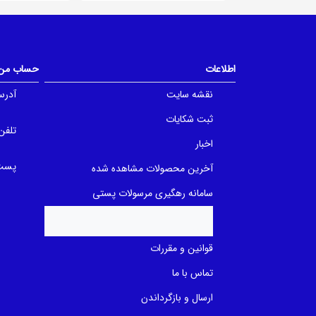
0
0
o
o
u
u
t
t
o
o
f
f
5
اطلاعات
حساب من
5
b
b
a
a
نقشه سایت
آدرس
s
s
e
e
d
ثبت شکایات
d
o
o
تلفن
n
n
اخبار
ب
ب
ر
ر
ر
پست 
آخرین محصولات مشاهده شده
ر
س
س
ی
ی
سامانه رهگیری مرسولات پستی
قوانین و مقررات
تماس با ما
ارسال و بازگرداندن