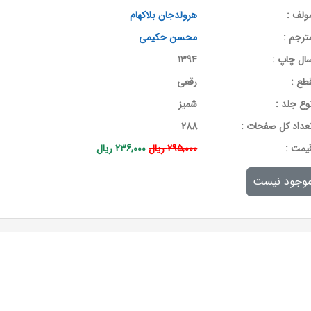
ولف :
هرولدجان بلاکهام
ترجم :
محسن حکیمی
ال چاپ :
1394
طع :
رقعی
وع جلد :
شمیز
عداد کل صفحات :
288
يمت :
295,000 ریال
236,000 ریال
وجود نیست