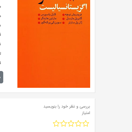
م
م
س
ق
ن
ت
ق
م
بررسی و نظر خود را بنویسید
امتیاز