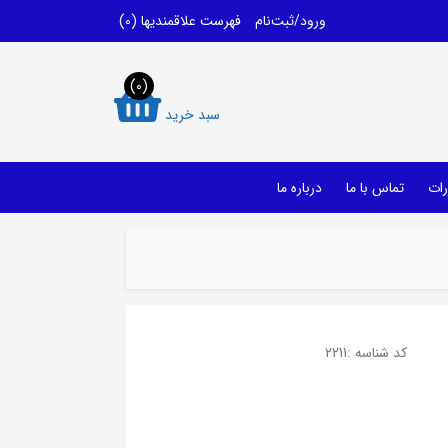
ورود/ثبت‌نام
فهرست علاقمندیها
(0)
(0)
سبد خرید
رات
تماس با ما
درباره ما
کد شناسه :
2211