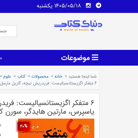
1405/05/18 يكشنبه
موضوعات
ص
شما اینجا هستید
>
خانه
>
محصولات
>
کتاب
>
علوم
>
6 متفکر اگزیستانسیالیست: فریدریش نیچه، گاریل مارسل، ژان‌پل سارتر، کارل یاسپرس، مارتین هایدگر، سورن کی‌یرکه‌گور
6 متفکر اگزیستانسیالیست: فریدر
یاسپرس، مارتین هایدگر، سورن کی‌
ش
20%
ن