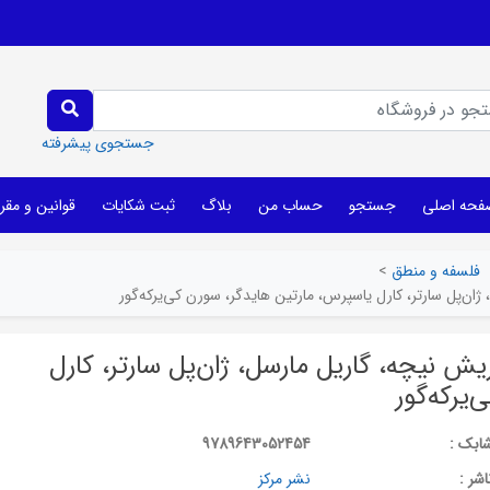
جستجوی پیشرفته
فحه اصلی
جستجو
حساب من
بلاگ
ثبت شکایات
قوانین و مقر
فلسفه و منطق
>
یش نیچه، گاریل مارسل، ژان‌پل سارتر، کارل
یرکه‌گور
ابک :
9789643052454
اشر :
نشر مرکز