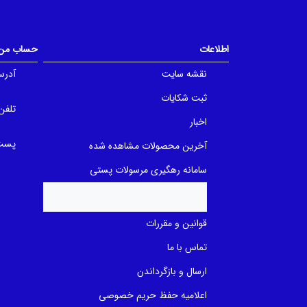
t
t
o
o
f
f
5
5
b
b
اطلاعات
حساب من
a
a
s
s
e
نقشه سایت
آدرس
e
d
d
o
o
ثبت شکایات
n
n
تلفن
ب
ب
ر
اخبار
ر
ر
ر
س
س
پست 
آخرین محصولات مشاهده شده
ی
ی
سامانه رهگیری مرسولات پستی
قوانین و مقررات
تماس با ما
ارسال و بازگرداندن
اعلامیه حفظ حریم خصوصی