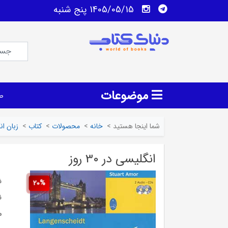
1405/05/15 پنج شنبه
موضوعات
ص
شما اینجا هستید
>
خانه
>
محصولات
>
کتاب
>
زبان ا
انگلیسی در 30 روز
ش
20%
ن
م