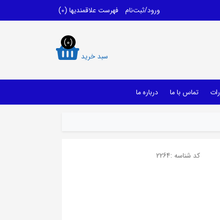
ورود/ثبت‌نام
فهرست علاقمندیها
(0)
(0)
سبد خرید
رات
تماس با ما
درباره ما
کد شناسه :
2264