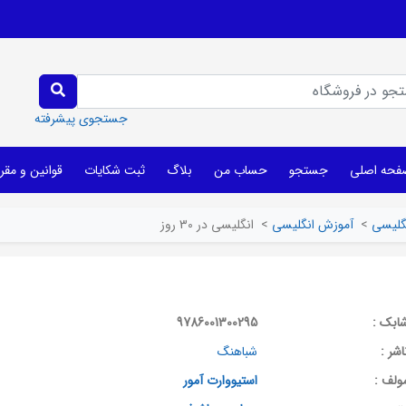
جستجوی پیشرفته
فحه اصلی
جستجو
حساب من
بلاگ
ثبت شکایات
قوانین و مقر
نگلیسی
>
آموزش انگلیسی
>
انگلیسی در 30 روز
ابک :
9786001300295
اشر :
شباهنگ
ولف :
استیووارت آمور