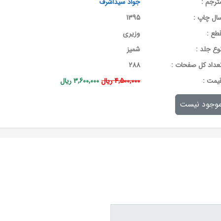
ترجم :
جواد سیداشرف
ال چاپ :
1395
طع :
وزیری
وع جلد :
شمیز
عداد کل صفحات :
288
يمت :
4,500,000 ریال
3,600,000 ریال
وجود نیست