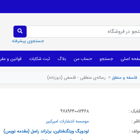
جستجوی پیشرفته
فحه اصلی
جستجو
حساب من
بلاگ
ثبت شکایات
قوانین و مقر
فلسفه و منطق
>
رساله‌ی منطقی - فلسفی (دوزبانه)
ابک :
9789640012468
اشر :
موسسه‌ انتشارات‌ امیرکبیر
ولف :
لودویگ ویتگنشتاین، برتراند راسل (مقدمه نویس)