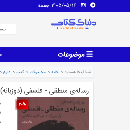
1405/05/16 جمعه
موضوعات
ص
شما اینجا هستید
>
خانه
>
محصولات
>
کتاب
>
علوم
>
رساله‌ی منطقی - فلسفی (دوزبانه)
ش
20%
ن
م