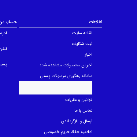
t
t
o
o
f
f
5
5
b
b
اطلاعات
حساب من
a
a
s
s
e
e
نقشه سایت
آدرس
d
d
o
o
ثبت شکایات
n
n
ب
ب
تلفن
ر
ر
اخبار
ر
ر
س
س
پست 
آخرین محصولات مشاهده شده
ی
ی
سامانه رهگیری مرسولات پستی
قوانین و مقررات
تماس با ما
ارسال و بازگرداندن
اعلامیه حفظ حریم خصوصی