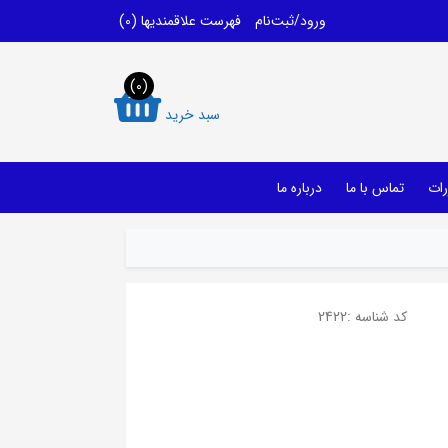
ورود/ثبت‌نام
فهرست علاقمندیها
(0)
(0)
سبد خرید
رات
تماس با ما
درباره ما
کد شناسه :
2422