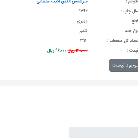
ترجم :
میرشمس الدین ادیب سلطانی
ال چاپ :
1392
طع :
وزیری
وع جلد :
شمیز
عداد کل صفحات :
394
يمت :
120,000 ریال
96,000 ریال
وجود نیست