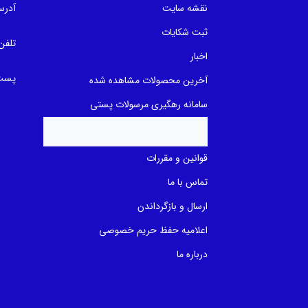
a
a
نقشه سایت
آدرس
s
s
e
e
ثبت شکایات
d
d
تلفن
o
o
n
n
اخبار
ب
ب
ر
ر
پست 
آخرین محصولات مشاهده شده
ر
ر
س
س
ی
ی
سامانه رهگیری مرسولات پستی
قوانین و مقررات
تماس با ما
ارسال و بازگرداندن
اعلامیه حفظ حریم خصوصی
درباره ما