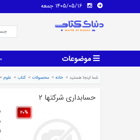
1405/05/16 جمعه
موضوعات
ص
شما اینجا هستید
>
خانه
>
محصولات
>
کتاب
>
علوم
>
حسابداری شرکتها 2
ش
20%
س
ق