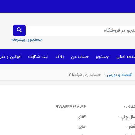
جستجوی پیشرفته
فحه اصلی
جستجو
حساب من
بلاگ
ثبت شکایات
قوانین و مقر
اقتصاد و بورس
>
حسابداری شرکتها 2
ابک :
9789647893046
ال چاپ :
13نو
طع :
سایر