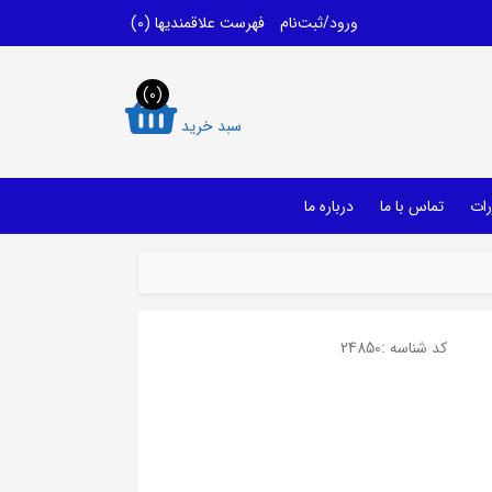
ورود/ثبت‌نام
فهرست علاقمندیها
(0)
(0)
سبد خرید
رات
تماس با ما
درباره ما
کد شناسه :
24850