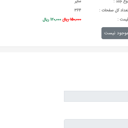
وع جلد :
سایر
عداد کل صفحات :
364
يمت :
150,000 ریال
120,000 ریال
وجود نیست