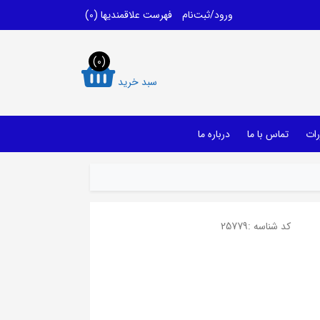
ورود/ثبت‌نام
فهرست علاقمندیها
(0)
(0)
سبد خرید
رات
تماس با ما
درباره ما
کد شناسه :
25779