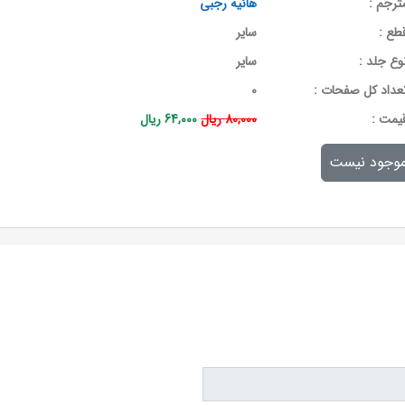
ترجم :
هانیه رجبی
طع :
سایر
وع جلد :
سایر
عداد کل صفحات :
0
يمت :
80,000 ریال
64,000 ریال
وجود نیست