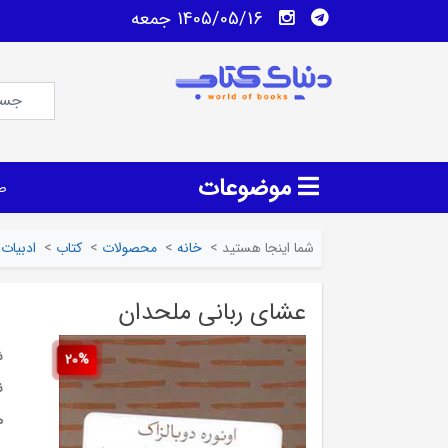
1405/05/16 جمعه
موضوعات
ص
شما اینجا هستید
>
خانه
>
محصولات
>
کتاب
>
ادبیات
عشای ربانی ملحدان
ش
20%
ن
م