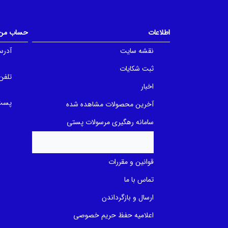
o
u
f
t
5
o
b
f
اطلاعات
حساب من
a
5
s
b
e
a
نقشه سایت
آدرس
d
s
o
e
ثبت شکایات
n
d
تلفن
ب
o
ر
n
اخبار
ر
ب
س
ر
پست 
آخرین محصولات مشاهده شده
ی
ر
س
ی
سامانه رهگیری مرسولات پستی
قوانین و مقررات
تماس با ما
ارسال و بازگرداندن
اعلامیه حفظ حریم خصوصی