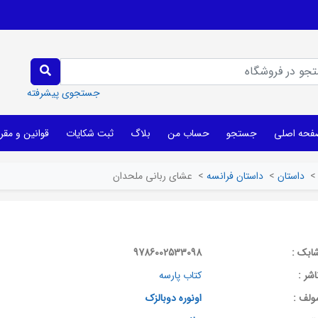
جستجوی پیشرفته
فحه اصلی
جستجو
حساب من
بلاگ
ثبت شکایات
قوانین و مقر
>
داستان
>
داستان فرانسه
>
عشای ربانی ملحدان
ابک :
9786002533098
اشر :
کتاب پارسه
ولف :
اونوره دوبالزک