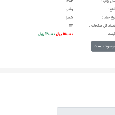
ال چاپ :
1384
طع :
رقعی
وع جلد :
شمیز
عداد کل صفحات :
112
يمت :
150,000 ریال
120,000 ریال
وجود نیست