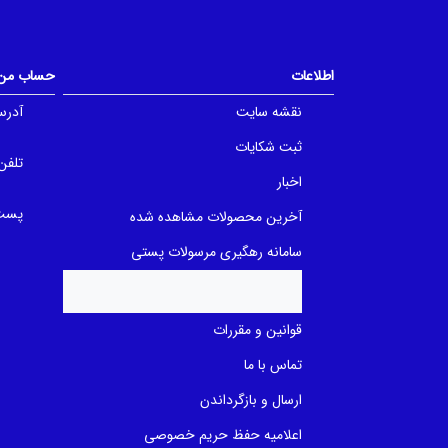
o
o
u
u
t
t
o
o
f
f
اطلاعات
حساب من
5
5
b
b
a
a
نقشه سایت
آدرس
s
s
e
e
ثبت شکایات
d
d
تلفن
o
o
n
n
اخبار
ب
ب
ر
ر
پست 
آخرین محصولات مشاهده شده
ر
ر
س
س
ی
ی
سامانه رهگیری مرسولات پستی
قوانین و مقررات
تماس با ما
ارسال و بازگرداندن
اعلامیه حفظ حریم خصوصی