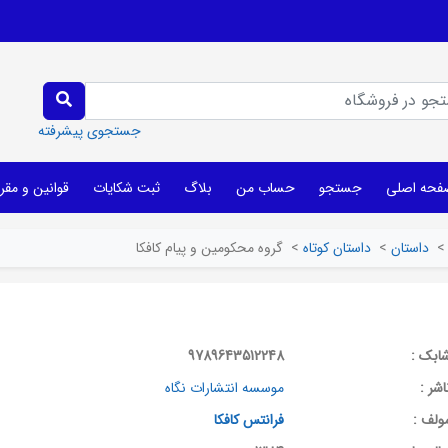
جستجوی پیشرفته
فحه اصلی
جستجو
حساب من
بلاگ
ثبت شکایات
قوانین و مقر
>
داستان
>
داستان کوتاه
>
گروه محکومین و پیام کافکا
ابک :
9789643512248
اشر :
موسسه انتشارات نگاه
ولف :
فرانتس کافکا