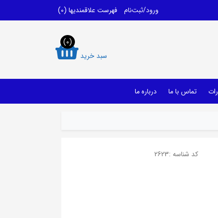
ورود/ثبت‌نام
فهرست علاقمندیها
(0)
(0)
سبد خرید
رات
تماس با ما
درباره ما
کد شناسه :
2623