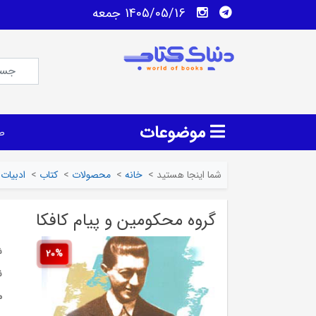
1405/05/16 جمعه
موضوعات
ص
شما اینجا هستید
>
خانه
>
محصولات
>
کتاب
>
ادبیات
گروه محکومین و پیام کافکا
ش
20%
ن
م