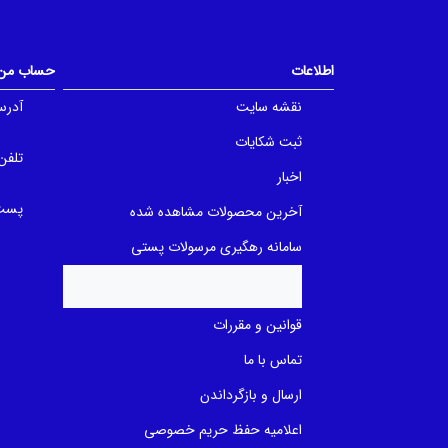
o
u
u
t
t
o
o
f
f
اطلاعات
حساب من
5
5
b
b
a
a
نقشه سایت
آدرس
s
s
e
e
ثبت شکایات
d
d
o
تلفن
o
n
n
اخبار
ب
ب
ر
ر
پست 
آخرین محصولات مشاهده شده
ر
ر
س
س
ی
ی
سامانه رهگیری مرسولات پستی
قوانین و مقررات
تماس با ما
ارسال و بازگرداندن
اعلامیه حفظ حریم خصوصی