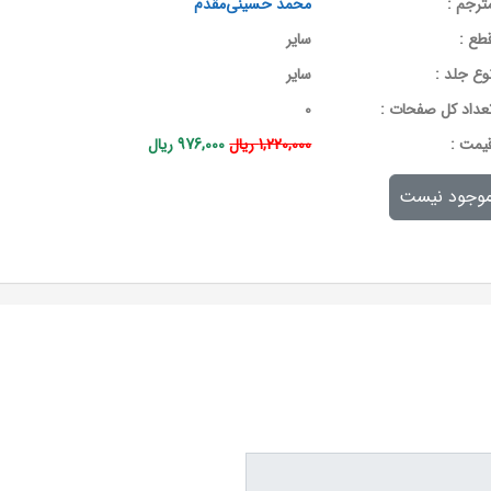
ترجم :
محمد حسینی‌مقدم
طع :
سایر
وع جلد :
سایر
عداد کل صفحات :
0
يمت :
1,220,000 ریال
976,000 ریال
وجود نیست