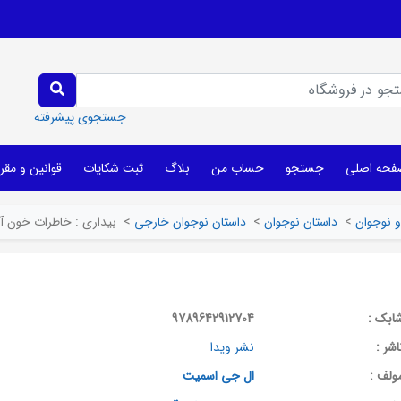
جستجوی پیشرفته
فحه اصلی
جستجو
حساب من
بلاگ
ثبت شکایات
قوانین و مقر
 نوجوان
>
داستان نوجوان
>
داستان نوجوان خارجی
>
بیداری : خاطرات خون آش
ابک :
9789642912704
اشر :
نشر ویدا
ولف :
ال جی اسمیت