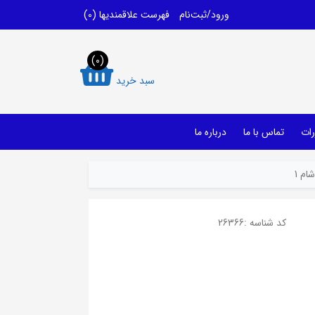
ورود/ثبت‌نام
فهرست علاقمندیها
(0)
(0)
سبد خرید
رات
تماس با ما
درباره ما
ام 1
کد شناسه :
26366