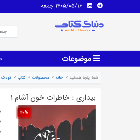
1405/05/16 جمعه
موضوعات
ص
شما اینجا هستید
>
خانه
>
محصولات
>
کتاب
>
کودک و
بیداری : خاطرات خون آشام 1
ش
20%
ن
م