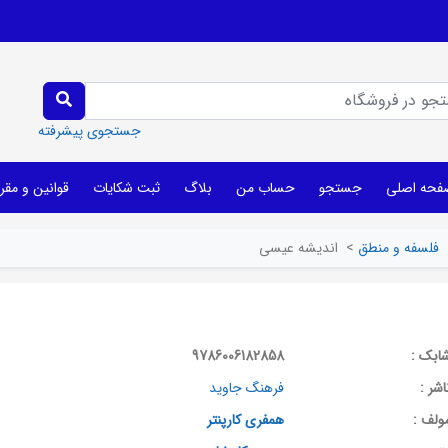
جستجوی پیشرفته
فحه اصلی
جستجو
حساب من
بلاگ
ثبت شکایات
قوانین و مقر
فلسفه و منطق
>
اندیشه عیسی
ابک :
9786006182858
اشر :
فرهنگ جاوید
ولف :
همفری کارپنتر