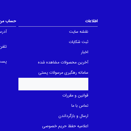
t
o
o
u
f
t
5
o
b
f
اطلاعات
حساب من
a
5
s
b
e
a
نقشه سایت
آدرس
d
s
o
e
ثبت شکایات
n
d
ب
تلفن
o
ر
n
اخبار
ر
ب
س
ر
پست 
آخرین محصولات مشاهده شده
ی
ر
س
ی
سامانه رهگیری مرسولات پستی
قوانین و مقررات
تماس با ما
ارسال و بازگرداندن
اعلامیه حفظ حریم خصوصی