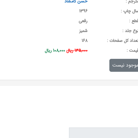
ترجم :
حسن کامشاد
ال چاپ :
1396
طع :
رقعی
وع جلد :
شمیز
عداد کل صفحات :
168
يمت :
135,000 ریال
108,000 ریال
وجود نیست