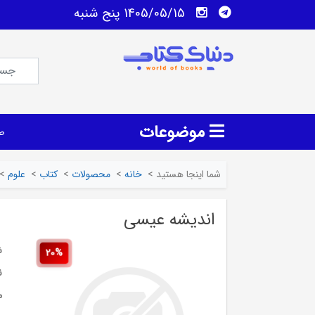
1405/05/15 پنج شنبه
موضوعات
ص
شما اینجا هستید
>
خانه
>
محصولات
>
کتاب
>
علوم
>
اندیشه عیسی
ش
20%
ن
م