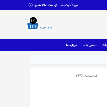
ورود/ثبت‌نام
فهرست علاقمندیها
(0)
(0)
سبد خرید
رات
تماس با ما
درباره ما
کد شناسه :
2646