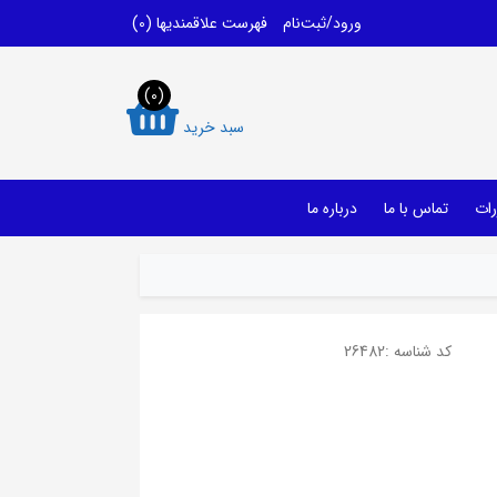
ورود/ثبت‌نام
فهرست علاقمندیها
(0)
(0)
سبد خرید
رات
تماس با ما
درباره ما
کد شناسه :
26482