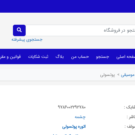
جستجوی پیشرفته
فحه اصلی
جستجو
حساب من
بلاگ
ثبت شکایات
قوانین و مقر
موسیقی
>
پوتسولی
ابک :
9786002292780
اشر :
چشمه
ولف :
اتوره پوتسولی