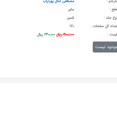
ترجم :
مصطفی کمال پورتراب
طع :
سایر
وع جلد :
شمیز
عداد کل صفحات :
170
يمت :
300,000 ریال
240,000 ریال
وجود نیست