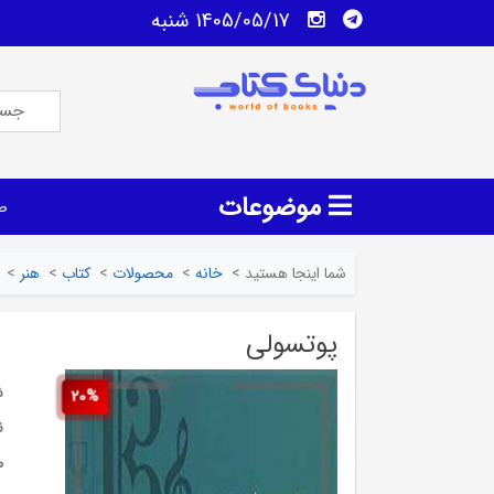
1405/05/17 شنبه
موضوعات
ص
شما اینجا هستید
>
خانه
>
محصولات
>
کتاب
>
هنر
>
پوتسولی
ش
20%
ن
م