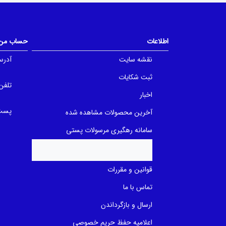
o
o
u
u
t
t
o
o
f
f
5
5
اطلاعات
حساب من
b
b
a
a
نقشه سایت
آدرس
s
s
e
e
d
d
ثبت شکایات
o
o
تلفن
n
n
اخبار
ب
ب
ر
ر
ر
پست 
ر
آخرین محصولات مشاهده شده
س
س
ی
ی
سامانه رهگیری مرسولات پستی
قوانین و مقررات
تماس با ما
ارسال و بازگرداندن
اعلامیه حفظ حریم خصوصی