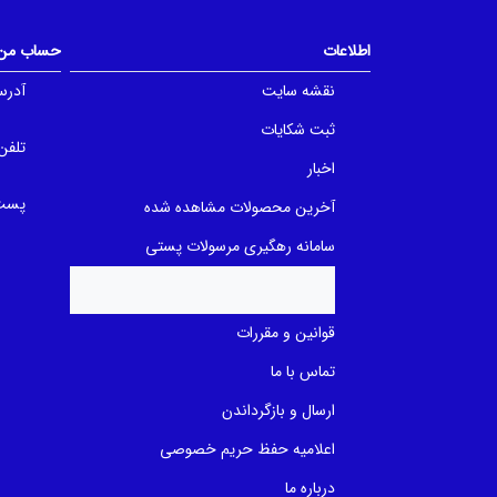
t
f
o
5
f
b
اطلاعات
حساب من
5
a
b
s
a
نقشه سایت
آدرس
e
s
d
e
o
ثبت شکایات
d
n
تلفن
o
ب
n
اخبار
ر
ب
ر
ر
س
پست 
آخرین محصولات مشاهده شده
ر
ی
س
ی
سامانه رهگیری مرسولات پستی
قوانین و مقررات
تماس با ما
ارسال و بازگرداندن
اعلامیه حفظ حریم خصوصی
درباره ما