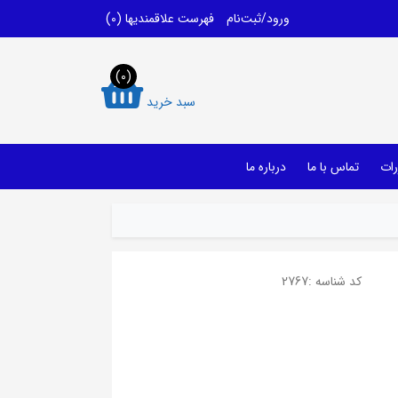
ورود/ثبت‌نام
فهرست علاقمندیها
(0)
(0)
سبد خرید
رات
تماس با ما
درباره ما
کد شناسه :
2767