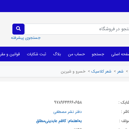
جستجوی پیشرفته
فحه اصلی
جستجو
حساب من
بلاگ
ثبت شکایات
قوانین و مقر
>
شعر
>
شعر کلاسیک
>
خسرو و شیرین
ابک :
9789644660658
اشر :
دفتر نشر مصطفی
ولف :
به‌اهتمام: کاظم عابدینی‌مطلق