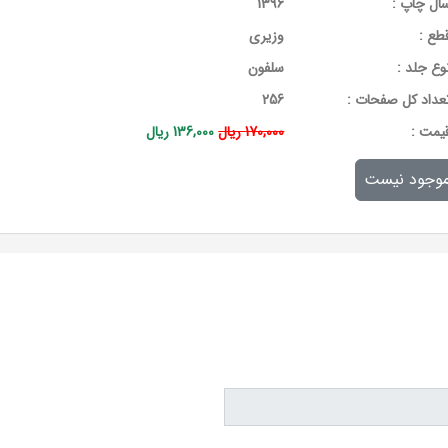
ال چاپ :
1396
طع :
وزیری
وع جلد :
سلفون
عداد کل صفحات :
256
يمت :
170,000 ریال
136,000 ریال
وجود نیست