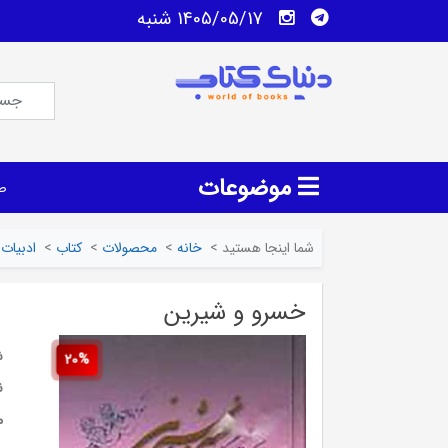
1405/05/17 شنبه
موضوعات
ص
شما اینجا هستید
>
خانه
>
محصولات
>
کتاب
>
ادبیات
خسرو و شیرین
ش
20%
ن
م