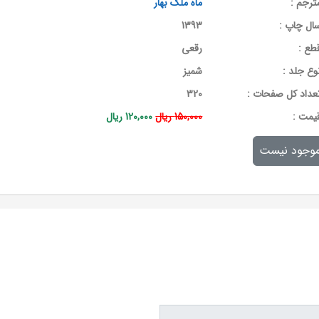
ترجم :
ماه ملک بهار
ال چاپ :
1393
طع :
رقعی
وع جلد :
شمیز
عداد کل صفحات :
320
يمت :
150,000 ریال
120,000 ریال
وجود نیست