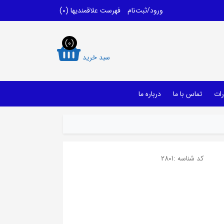
ورود/ثبت‌نام
فهرست علاقمندیها
(0)
(0)
سبد خرید
رات
تماس با ما
درباره ما
کد شناسه :
2801