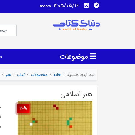
1405/05/16 جمعه
موضوعات
ص
شما اینجا هستید
>
خانه
>
محصولات
>
کتاب
>
هنر
>
هنر اسلامی
ش
20%
ن
م