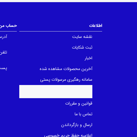
u
o
t
u
o
t
f
o
5
f
b
اطلاعات
حساب من
5
a
b
s
a
e
نقشه سایت
آدرس
s
d
e
o
ثبت شکایات
d
n
تلفن
o
ب
n
ر
اخبار
ب
ر
ر
س
پست 
آخرین محصولات مشاهده شده
ر
ی
س
ی
سامانه رهگیری مرسولات پستی
قوانین و مقررات
تماس با ما
ارسال و بازگرداندن
اعلامیه حفظ حریم خصوصی