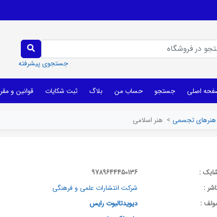
جستجوی پیشرفته
فحه اصلی
جستجو
حساب من
بلاگ
ثبت شکایات
قوانین و مقر
هنرهای تجسمی
>
هنر اسلامی
ابک :
9789644450136
اشر :
شرکت انتشارات علمی و فرهنگی
ولف :
دیویدتالبوت رایس