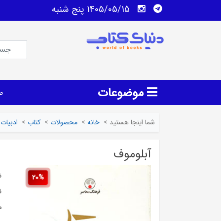
1405/05/15 پنج شنبه
موضوعات
ص
شما اینجا هستید
>
خانه
>
محصولات
>
کتاب
>
ادبیات
آبلوموف
ش
20%
ن
م