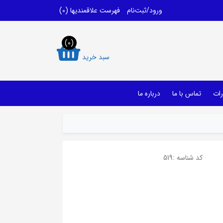
ورود/ثبت‌نام
فهرست علاقمندیها
(0)
(0)
سبد خرید
رات
تماس با ما
درباره ما
کد شناسه :
519