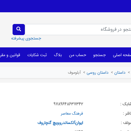
جستجوی پیشرفته
فحه اصلی
جستجو
حساب من
بلاگ
ثبت شکایات
قوانین و مقر
>
داستان
>
داستان روسی
>
آبلوموف
ابک :
9789648637342
اشر :
فرهنگ معاصر
ولف :
ایوان‌آلکساندروویچ گنچاروف