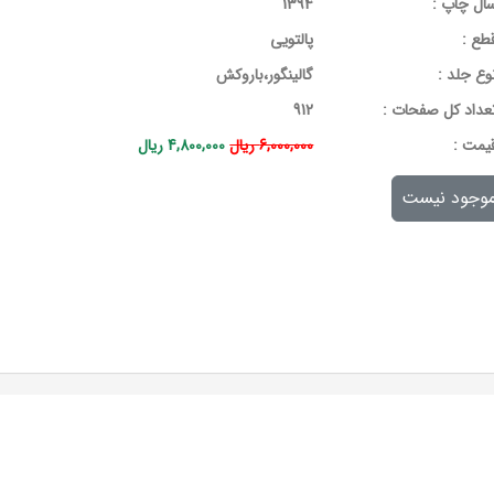
ال چاپ :
1394
طع :
پالتویی
وع جلد :
گالینگور،باروکش
عداد کل صفحات :
912
يمت :
6,000,000 ریال
4,800,000 ریال
وجود نیست