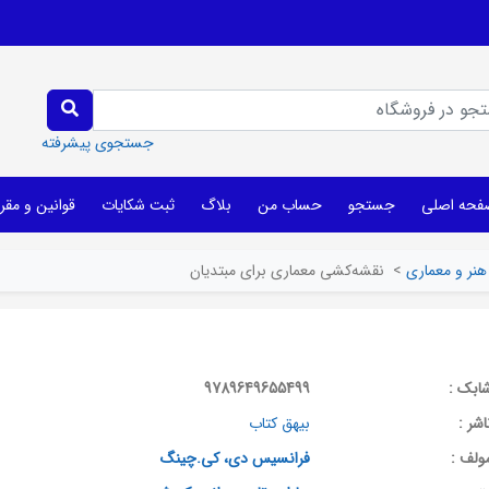
جستجوی پیشرفته
فحه اصلی
جستجو
حساب من
بلاگ
ثبت شکایات
قوانین و مقر
هنر و معماری
>
نقشه‌کشی معماری برای مبتدیان
ابک :
9789649655499
اشر :
بیهق کتاب
ولف :
فرانسیس دی، کی.چینگ