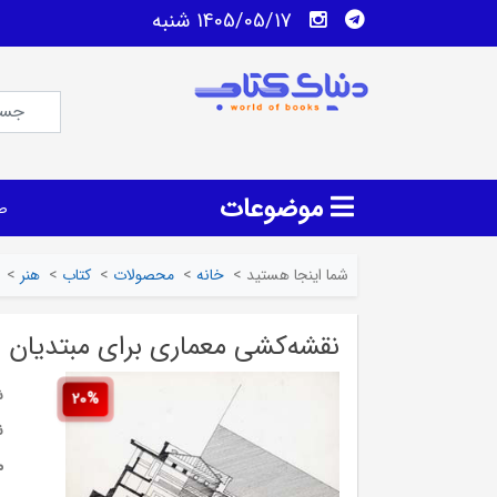
1405/05/17 شنبه
موضوعات
ص
شما اینجا هستید
>
خانه
>
محصولات
>
کتاب
>
هنر
>
نقشه‌کشی معماری برای مبتدیان
ش
20%
ن
م