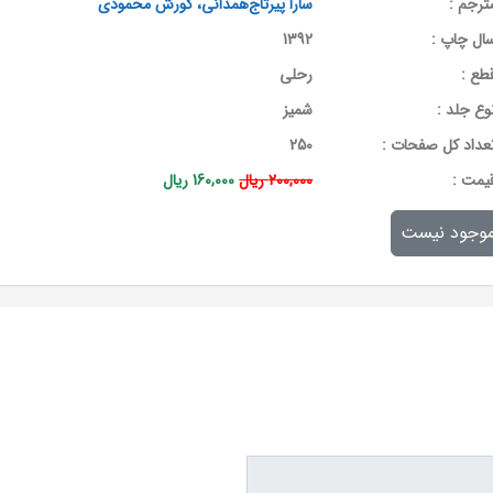
ترجم :
سارا پیرتاج‌همدانی، کورش محمودی
ال چاپ :
1392
طع :
رحلی
وع جلد :
شمیز
عداد کل صفحات :
250
يمت :
200,000 ریال
160,000 ریال
وجود نیست