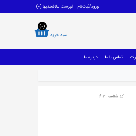
ورود/ثبت‌نام
فهرست علاقمندیها
(0)
(0)
سبد خرید
رات
تماس با ما
درباره ما
کد شناسه :
613