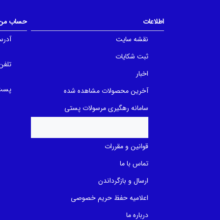
o
o
f
f
5
5
اطلاعات
حساب من
b
b
a
a
نقشه سایت
آدرس
s
s
e
e
d
d
ثبت شکایات
o
o
تلفن
n
n
اخبار
ب
ب
ر
ر
پست 
ر
ر
آخرین محصولات مشاهده شده
س
س
ی
ی
سامانه رهگیری مرسولات پستی
قوانین و مقررات
تماس با ما
ارسال و بازگرداندن
اعلامیه حفظ حریم خصوصی
درباره ما