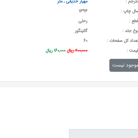
ترجم :
مهیار حدیقی , متر
ال چاپ :
1394
طع :
رحلی
وع جلد :
گالینگور
عداد کل صفحات :
60
يمت :
200,000 ریال
160,000 ریال
وجود نیست