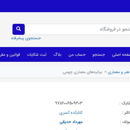
جستجوی پیشرفته
فحه اصلی
جستجو
حساب من
بلاگ
ثبت شکایات
قوانین و مقر
هنر و معماری
>
بیانیه‌های معماری چومی
ابک :
9786006509303
اشر :
کتابکده کسری
ولف :
مهرداد حدیقی