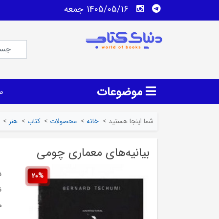
1405/05/16 جمعه
موضوعات
ص
شما اینجا هستید
>
خانه
>
محصولات
>
کتاب
>
هنر
>
بیانیه‌های معماری چومی
ش
20%
ن
م