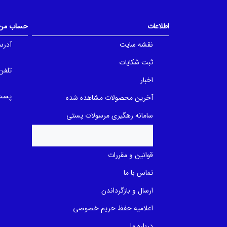
t
t
o
o
f
f
5
اطلاعات
حساب من
5
b
b
a
a
نقشه سایت
آدرس
s
s
e
e
d
ثبت شکایات
d
o
تلفن
o
n
n
اخبار
ب
ب
ر
ر
پست 
ر
آخرین محصولات مشاهده شده
ر
س
س
ی
ی
سامانه رهگیری مرسولات پستی
قوانین و مقررات
تماس با ما
ارسال و بازگرداندن
اعلامیه حفظ حریم خصوصی
درباره ما