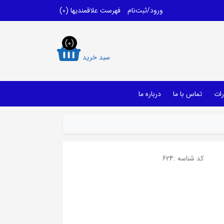
ورود/ثبت‌نام
فهرست علاقمندیها
(0)
(0)
سبد خرید
رات
تماس با ما
درباره ما
کد شناسه :
624