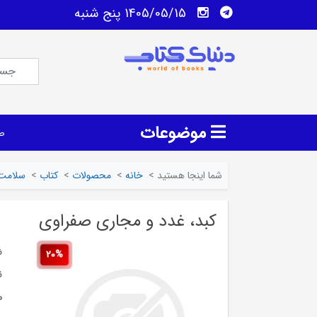
1405/05/15 پنج شنبه
موضوعات
ص
شما اینجا هستید
>
خانه
>
محصولات
>
کتاب
>
سلامت
کبد، غدد و مجاری صفراوی
ش
20%
ن
م