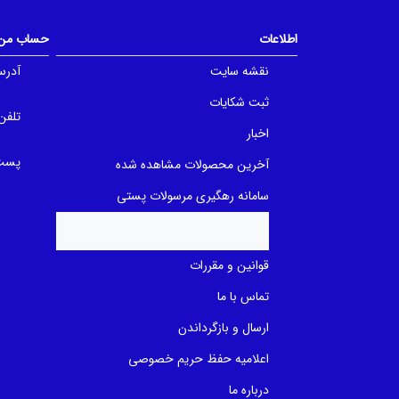
t
t
o
o
f
f
اطلاعات
حساب من
5
5
b
b
a
a
نقشه سایت
آدرس
s
s
e
e
ثبت شکایات
d
d
o
o
تلفن
n
n
اخبار
ب
ب
ر
ر
پست 
آخرین محصولات مشاهده شده
ر
ر
س
س
ی
ی
سامانه رهگیری مرسولات پستی
قوانین و مقررات
تماس با ما
ارسال و بازگرداندن
اعلامیه حفظ حریم خصوصی
درباره ما