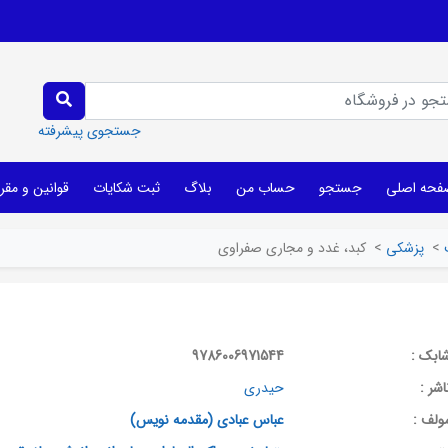
جستجوی پیشرفته
فحه اصلی
جستجو
حساب من
بلاگ
ثبت شکایات
قوانین و مقر
>
پزشکی
>
کبد، غدد و مجاری صفراوی
ابک :
9786006971544
اشر :
حیدری
ولف :
عباس عبادی (مقدمه نویس)