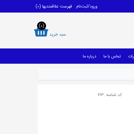
ورود/ثبت‌نام
فهرست علاقمندیها
(0)
(0)
سبد خرید
رات
تماس با ما
درباره ما
کد شناسه :
713