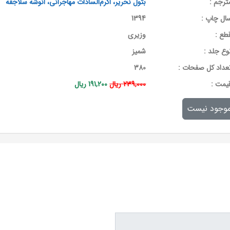
ترجم :
بتول نحریر، اکرم‌السادات مهاجرانی، انوشه سلاجقه
ال چاپ :
1394
طع :
وزیری
وع جلد :
شمیز
عداد کل صفحات :
380
يمت :
239,000 ریال
191,200 ریال
وجود نیست