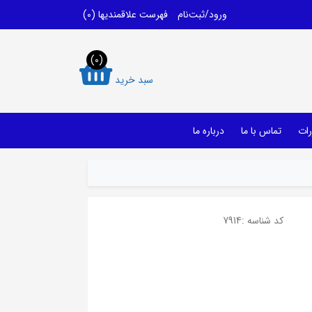
ورود/ثبت‌نام
فهرست علاقمندیها
(0)
(0)
سبد خرید
رات
تماس با ما
درباره ما
کد شناسه :
7914