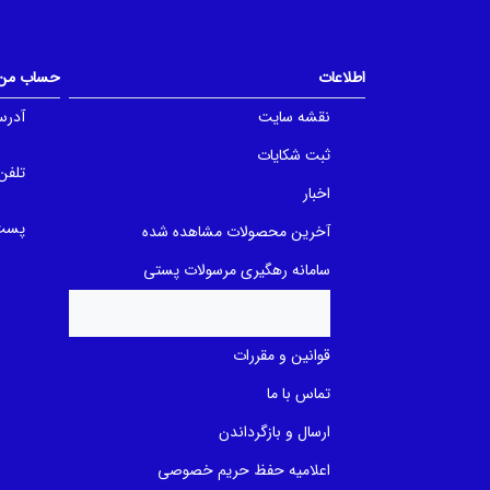
t
u
o
t
f
o
5
f
اطلاعات
حساب من
b
5
a
b
s
a
نقشه سایت
آدرس
e
s
d
e
ثبت شکایات
o
d
n
o
تلفن
ب
n
اخبار
ر
ب
ر
ر
پست 
آخرین محصولات مشاهده شده
س
ر
ی
س
ی
سامانه رهگیری مرسولات پستی
قوانین و مقررات
تماس با ما
ارسال و بازگرداندن
اعلامیه حفظ حریم خصوصی