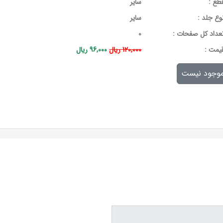
طع :
سایر
وع جلد :
سایر
عداد کل صفحات :
0
يمت :
120,000 ریال
96,000 ریال
وجود نیست