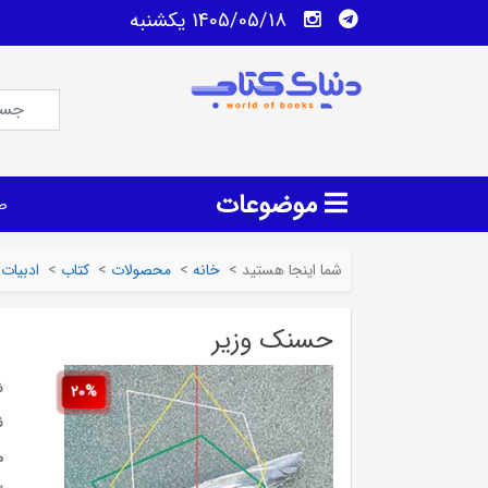
1405/05/18 يكشنبه
موضوعات
ص
شما اینجا هستید
>
خانه
>
محصولات
>
کتاب
>
ادبیات
حسنک وزیر
ش
20%
ن
م