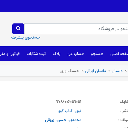
جستجوی پیشرفته
فحه اصلی
جستجو
حساب من
بلاگ
ثبت شکایات
قوانین و مقر
>
داستان
>
داستان ایرانی
>
حسنک وزیر
ابک :
9786006059051
اشر :
نوین کتاب گویا
ولف :
محمدبن حسین بیهقی