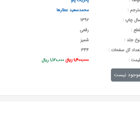
ولف :
پاتریک پنو
ترجم :
محمدسعید عطارها
ال چاپ :
1392
طع :
رقعی
وع جلد :
شمیز
عداد کل صفحات :
344
يمت :
1,400,000 ریال
1,120,000 ریال
وجود نیست