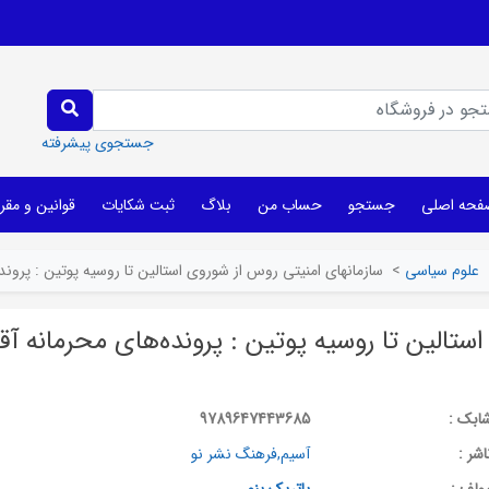
جستجوی پیشرفته
فحه اصلی
جستجو
حساب من
بلاگ
ثبت شکایات
قوانین و مقر
علوم سیاسی
>
سازمانهای امنیتی روس از شوروی استالین تا روسیه پوتین : پرون
ستالین تا روسیه پوتین : پرونده‌های محرمانه آق
ابک :
9789647443685
اشر :
آسیم,فرهنگ نشر نو