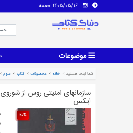
1405/05/16 جمعه
موضوعات
ص
شما اینجا هستید
>
خانه
>
محصولات
>
کتاب
>
علوم
>
سازمانهای امنیتی روس از شوروی ا
ایکس
ش
20%
ن