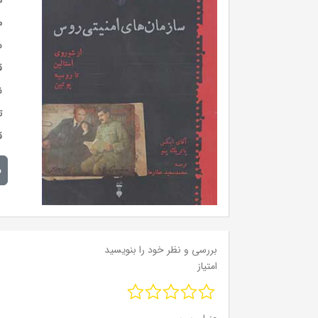
م
م
س
ق
ن
ت
ق
م
بررسی و نظر خود را بنویسید
امتیاز